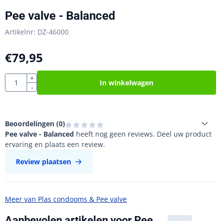
Pee valve - Balanced
Artikelnr:
DZ-46000
€
79,95
Aantal
+
In winkelwagen
-
Beoordelingen (
0
)
Pee valve - Balanced
heeft nog geen reviews. Deel uw product
ervaring en plaats een review.
Review plaatsen
Meer van Plas condooms & Pee valve
Aanbevolen artikelen voor
Pee