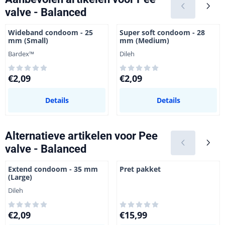
valve - Balanced
Wideband condoom - 25
Super soft condoom - 28
mm (Small)
mm (Medium)
Merk:
Merk:
Bardex™
Dileh
Prijs: 2,09
Prijs: 2,09
€2,09
€2,09
Details
Details
Alternatieve artikelen voor
Pee
valve - Balanced
Extend condoom - 35 mm
Pret pakket
(Large)
Merk:
Dileh
Prijs: 2,09
Prijs: 15,99
€2,09
€15,99