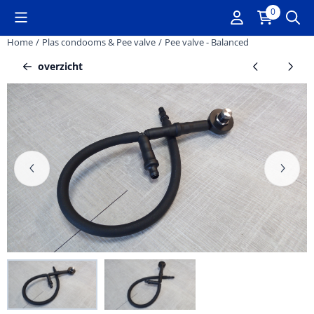
Cookievoorkeuren zijn momenteel gesloten.
0
Home
/
Plas condooms & Pee valve
/
Pee valve - Balanced
overzicht